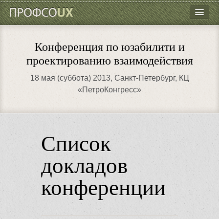
ПрофсоUX
Программа
Конференция по юзабилити и
Докладчики
проектированию взаимодействия
Место проведения
18 мая (суббота) 2013
, Санкт-Петербург, КЦ
«ПетроКонгресс»
Партнёры
Контакты
Список
докладов
конференции