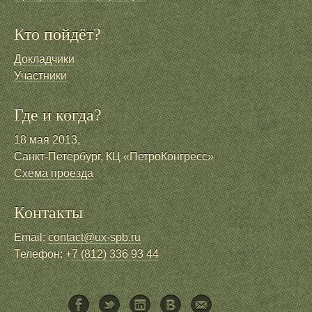
Кто пойдёт?
Докладчики
Участники
Где и когда?
18 мая 2013,
Санкт-Петербург, КЦ «ПетроКонгресс»
Схема проезда
Контакты
Email:
contact@ux-spb.ru
Телефон:
+7 (812) 336 93 44
Facebook
Twitter
LinkedIn
ВКонтакте
Написать письмо