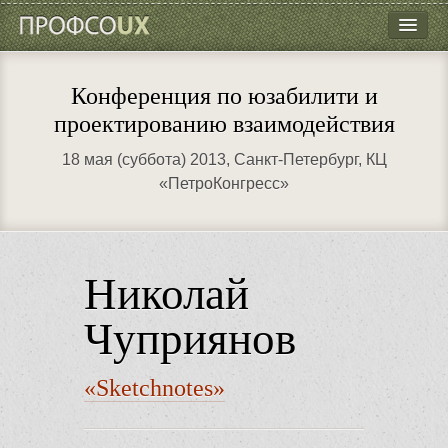
ПрофсоUX
Программа
Конференция по юзабилити и
Докладчики
проектированию взаимодействия
Место проведения
18 мая (суббота) 2013
, Санкт-Петербург, КЦ
«ПетроКонгресс»
Партнёры
Контакты
Николай
Чуприянов
«Sketchnotes»