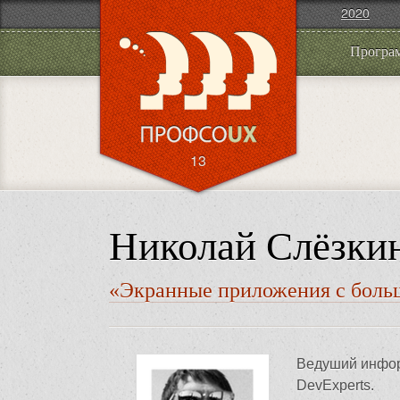
2020
Програ
13
Николай Слёзки
«Экранные приложения с боль
Ведуший инфор
DevExperts.