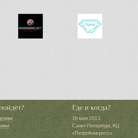
пойдёт?
Где и когда?
дчики
18 мая 2013,
ники
Санкт-Петербург, КЦ
«ПетроКонгресс»