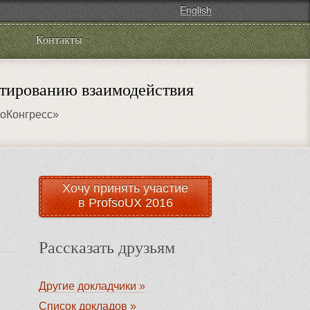
English
Контакты
тированию взаимодействия
роКонгресс»
Хочу принять участие
в ProfsoUX 2016
Рассказать друзьям
Другие докладчики »
Список докладов »