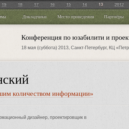
19
18
17
16
15
14
13
2012
мма
Докладчики
Место проведения
Партнёры
Конференция по юзабилити и проек
18 мая (суббота) 2013
, Санкт-Петербург, КЦ «Пет
нский
шим количеством информации»
мационный дизайнер, проектировщик в