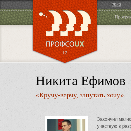
2020
Програ
13
Никита Ефимов
«Кручу-верчу, запутать хочу»
Закончил маги
участвую в раз