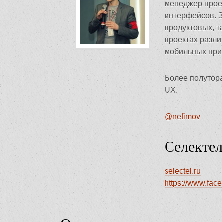
менеджер прое
интерфейсов. З
продуктовых, т
проектах разли
мобильных при
Более полутора
UX.
@nefimov
Селекте
selectel.ru
https://www.fac