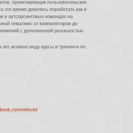
ктов, проектировщик пользовательских
а это время довелось поработать как в
ак и аутсорсинговых командах на
чной тематики: от компиляторов до
ложений с дополненной реальностью.
 лет активно веду курсы и тренинги по
л
ebook.com/selectel