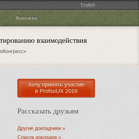
English
Контакты
тированию взаимодействия
роКонгресс»
Хочу принять участие
в ProfsoUX 2016
Рассказать друзьям
Другие докладчики »
Список докладов »