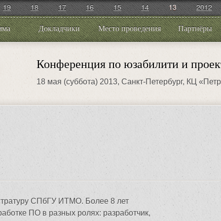
19
18
17
16
15
14
13
2012
мма
Докладчики
Место проведения
Партнёры
Конференция по юзабилити и проек
18 мая (суббота) 2013
, Санкт-Петербург, КЦ «Пет
стратуру СПбГУ ИТМО. Более 8 лет
работке ПО в разных ролях: разработчик,